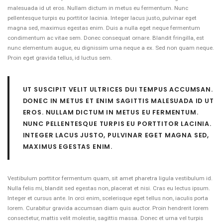
malesuada id ut eros. Nullam dictum in metus eu fermentum. Nunc
pellentesque turpis eu porttitor lacinia. Integer lacus justo, pulvinar eget
magna sed, maximus egestas enim. Duis a nulla eget neque fermentum
condimentum ac vitae sem. Donec consequat ornare. Blandit fringilla, est
nunc elementum augue, eu dignissim urna neque a ex. Sed non quam neque.
Proin eget gravida tellus, id luctus sem.
UT SUSCIPIT VELIT ULTRICES DUI TEMPUS ACCUMSAN.
DONEC IN METUS ET ENIM SAGITTIS MALESUADA ID UT
EROS. NULLAM DICTUM IN METUS EU FERMENTUM.
NUNC PELLENTESQUE TURPIS EU PORTTITOR LACINIA.
INTEGER LACUS JUSTO, PULVINAR EGET MAGNA SED,
MAXIMUS EGESTAS ENIM.
Vestibulum porttitor fermentum quam, sit amet pharetra ligula vestibulum id.
Nulla felis mi, blandit sed egestas non, placerat et nisi. Cras eu lectus ipsum.
Integer et cursus ante. In orci enim, scelerisque eget tellus non, iaculis porta
lorem. Curabitur gravida accumsan diam quis auctor. Proin hendrerit lorem
consectetur, mattis velit molestie, sagittis massa. Donec et urna vel turpis