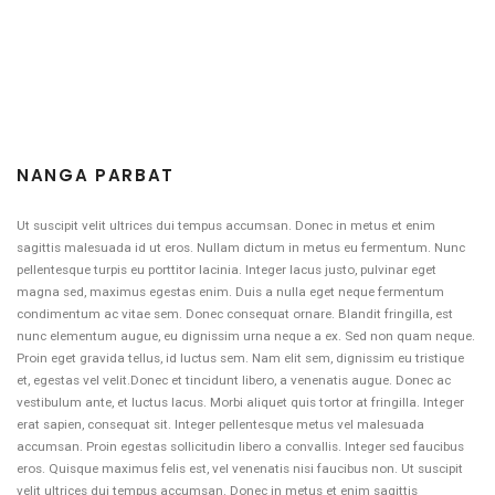
NANGA PARBAT
Ut suscipit velit ultrices dui tempus accumsan. Donec in metus et enim
sagittis malesuada id ut eros. Nullam dictum in metus eu fermentum. Nunc
pellentesque turpis eu porttitor lacinia. Integer lacus justo, pulvinar eget
magna sed, maximus egestas enim. Duis a nulla eget neque fermentum
condimentum ac vitae sem. Donec consequat ornare. Blandit fringilla, est
nunc elementum augue, eu dignissim urna neque a ex. Sed non quam neque.
Proin eget gravida tellus, id luctus sem. Nam elit sem, dignissim eu tristique
et, egestas vel velit.Donec et tincidunt libero, a venenatis augue. Donec ac
vestibulum ante, et luctus lacus. Morbi aliquet quis tortor at fringilla. Integer
erat sapien, consequat sit. Integer pellentesque metus vel malesuada
accumsan. Proin egestas sollicitudin libero a convallis. Integer sed faucibus
eros. Quisque maximus felis est, vel venenatis nisi faucibus non. Ut suscipit
velit ultrices dui tempus accumsan. Donec in metus et enim sagittis