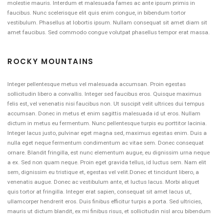
molestie mauris. Interdum et malesuada fames ac ante ipsum primis in
faucibus. Nunc scelerisque elit quis enim congue, in bibendum tortor
vestibulum. Phasellus at lobortis ipsum. Nullam consequat sit amet diam sit
amet faucibus. Sed commodo congue volutpat phasellus tempor erat massa.
ROCKY MOUNTAINS
Integer pellentesque metus vel malesuada accumsan. Proin egestas
sollicitudin libero a convallis. Integer sed faucibus eros. Quisque maximus
felis est, vel venenatis nisi faucibus non. Ut suscipit velit ultrices dui tempus
accumsan. Donec in metus et enim sagittis malesuada id ut eros. Nullam
dictum in metus eu fermentum. Nunc pellentesque turpis eu porttitor lacinia.
Integer lacus justo, pulvinar eget magna sed, maximus egestas enim. Duis a
nulla eget neque fermentum condimentum ac vitae sem. Donec consequat
ornare. Blandit fringilla, est nunc elementum augue, eu dignissim urna neque
a ex. Sed non quam neque. Proin eget gravida tellus, id luctus sem. Nam elit
sem, dignissim eu tristique et, egestas vel velit.Donec et tincidunt libero, a
venenatis augue. Donec ac vestibulum ante, et luctus lacus. Morbi aliquet
quis tortor at fringilla. Integer erat sapien, consequat sit amet lacus ut,
ullamcorper hendrerit eros. Duis finibus efficitur turpis a porta. Sed ultricies,
mauris ut dictum blandit, ex mi finibus risus, et sollicitudin nisl arcu bibendum