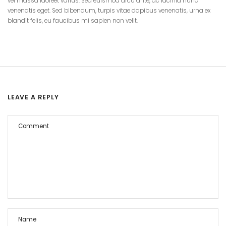
vel massa laoreet varius. Sed euismod arcu ante, ac lacinia nunc
venenatis eget. Sed bibendum, turpis vitae dapibus venenatis, urna ex
blandit felis, eu faucibus mi sapien non velit.
LEAVE A REPLY