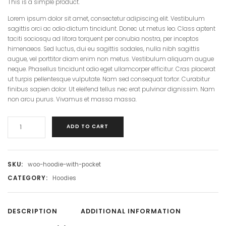
This is a simple product.
Lorem ipsum dolor sit amet, consectetur adipiscing elit. Vestibulum
sagittis orci ac odio dictum tincidunt. Donec ut metus leo. Class aptent
taciti sociosqu ad litora torquent per conubia nostra, per inceptos
himenaeos. Sed luctus, dui eu sagittis sodales, nulla nibh sagittis
augue, vel porttitor diam enim non metus. Vestibulum aliquam augue
neque. Phasellus tincidunt odio eget ullamcorper efficitur. Cras placerat
ut turpis pellentesque vulputate. Nam sed consequat tortor. Curabitur
finibus sapien dolor. Ut eleifend tellus nec erat pulvinar dignissim. Nam
non arcu purus. Vivamus et massa massa.
ADD TO CART
SKU:
woo-hoodie-with-pocket
CATEGORY:
Hoodies
DESCRIPTION
ADDITIONAL INFORMATION