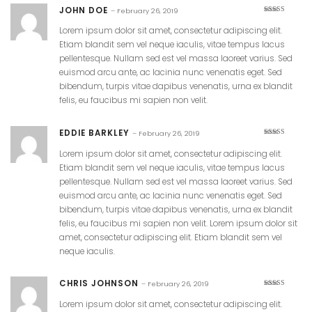
JOHN DOE
–
February 26, 2019
5
Rated
out
of 5
Lorem ipsum dolor sit amet, consectetur adipiscing elit.
Etiam blandit sem vel neque iaculis, vitae tempus lacus
pellentesque. Nullam sed est vel massa laoreet varius. Sed
euismod arcu ante, ac lacinia nunc venenatis eget. Sed
bibendum, turpis vitae dapibus venenatis, urna ex blandit
felis, eu faucibus mi sapien non velit.
EDDIE BARKLEY
–
February 26, 2019
5
Rated
out
of 5
Lorem ipsum dolor sit amet, consectetur adipiscing elit.
Etiam blandit sem vel neque iaculis, vitae tempus lacus
pellentesque. Nullam sed est vel massa laoreet varius. Sed
euismod arcu ante, ac lacinia nunc venenatis eget. Sed
bibendum, turpis vitae dapibus venenatis, urna ex blandit
felis, eu faucibus mi sapien non velit. Lorem ipsum dolor sit
amet, consectetur adipiscing elit. Etiam blandit sem vel
neque iaculis.
CHRIS JOHNSON
–
February 26, 2019
4
Rated
out of 5
Lorem ipsum dolor sit amet, consectetur adipiscing elit.