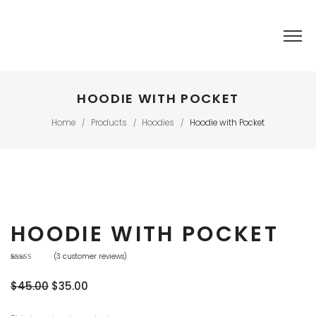
HOODIE WITH POCKET
Home
Products
Hoodies
Hoodie with Pocket
/
/
/
HOODIE WITH POCKET
(
3
customer reviews)
Rated
3
4.67
out
of 5 based
$
45.00
$
35.00
on
customer
ratings